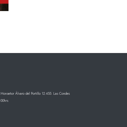
 Monseñor Álvaro del Portillo 12.455. Las Condes
:00hrs