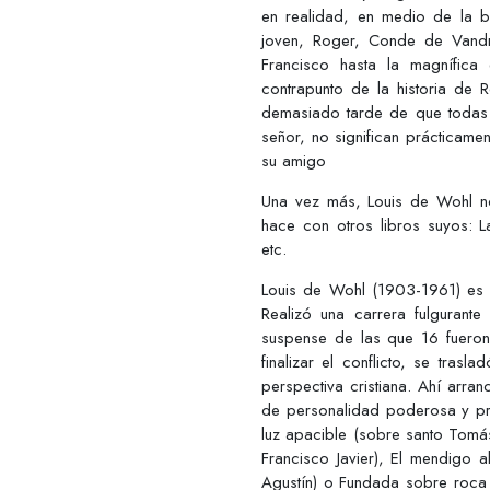
en realidad, en medio de la bat
joven, Roger, Conde de Vandr
Francisco hasta la magnífica
contrapunto de la historia de 
demasiado tarde de que todas 
señor, no significan prácticam
su amigo
Una vez más, Louis de Wohl n
hace con otros libros suyos: La
etc.
Louis de Wohl (1903-1961) es u
Realizó una carrera fulguran
suspense de las que 16 fueron 
finalizar el conflicto, se tras
perspectiva cristiana. Ahí arran
de personalidad poderosa y pr
luz apacible (sobre santo Tomás
Francisco Javier), El mendigo 
Agustín) o Fundada sobre roca 