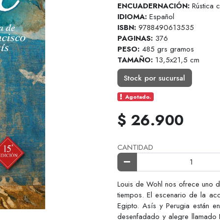
ENCUADERNACIÓN:
Rústica 
IDIOMA:
Español
ISBN:
9788490613535
PAGINAS:
376
PESO:
485 grs gramos
TAMAÑO:
13,5x21,5 cm
Stock por sucursal
Agotado.
$ 26.900
CANTIDAD
Louis de Wohl nos ofrece uno d
tiempos. El escenario de la ac
Egipto. Asís y Perugia están en
desenfadado y alegre llamado F