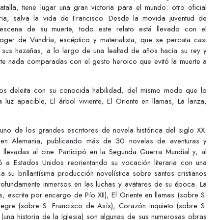
alla, tiene lugar una gran victoria para el mundo: otro oficial
ia, salva la vida de Francisco. Desde la movida juventud de
 escena de su muerte, todo este relato está llevado con el
Roger de Vandria, escéptico y materialista, que se percata casi
sus hazañas, a lo largo de una lealtad de años hacia su rey y
ente nada comparadas con el gesto heroico que evitó la muerte a
os deleita con su conocida habilidad, del mismo modo que lo
 luz apacible, El árbol viviente, El Oriente en llamas, La lanza,
no de los grandes escritores de novela histórica del siglo XX.
te en Alemania, publicando más de 30 novelas de aventuras y
llevadas al cine. Participó en la Segunda Guerra Mundial y, al
ladó a Estados Unidos reorientando su vocación literaria con una
ca su brillantísima producción novelística sobre santos cristianos
ofundamente inmersos en las luchas y avatares de su época. La
, escrita por encargo de Pío XII), El Oriente en llamas (sobre S.
alegre (sobre S. Francisco de Asís), Corazón inquieto (sobre S.
(una historia de la Iglesia) son algunas de sus numerosas obras