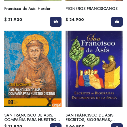
Francisco de Asis. Herder
PIONEROS FRANCISCANOS
$ 21.900
$ 24.900
SAN FRANCISCO DE ASIS,
SAN FRANCISCO DE ASIS.
COMPAÑIA PARA NUESTRO
ESCRITOS, BIOGRAFIAS,
DESTINO
DOCUMENTOS DE LA EPOCA
$ 31.900
$ 66.900