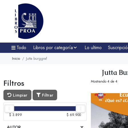
Todo
Libros por categoría
Lo ultimo
Suscripció
Inicio
Jutta burggraf
Jutta Bu
Filtros
Mostrando 4 de 4
Limpiar
Filtrar
$ 3.899
$ 69.900
AUTOR