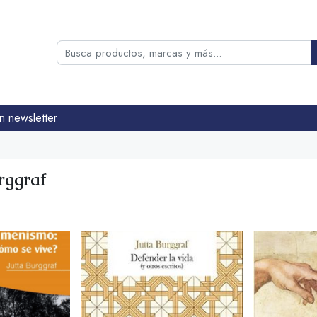
n newsletter
rggraf