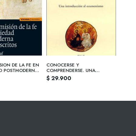
SION DE LA FE EN
CONOCERSE Y
AD POSTMODERNA
COMPRENDERSE. UNA
CRITOS
INTRODUCCION AL
$ 29.900
ECUMENISMO