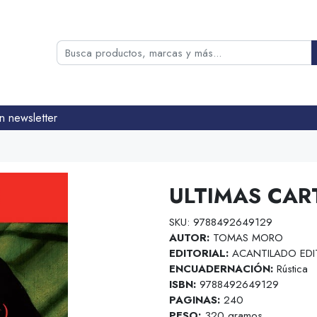
n newsletter
ULTIMAS CART
SKU: 9788492649129
AUTOR:
TOMAS MORO
EDITORIAL:
ACANTILADO EDI
ENCUADERNACIÓN:
Rústica
ISBN:
9788492649129
PAGINAS:
240
PESO:
320 gramos