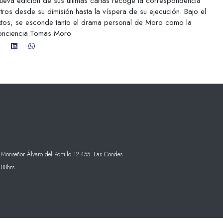
a nueva edición de sus últimas cartas recoge la correspondencia
os desde su dimisión hasta la víspera de su ejecución. Bajo el
tos, se esconde tanto el drama personal de Moro como la
 conciencia.Tomas Moro
 Monseñor Álvaro del Portillo 12.455. Las Condes
:00hrs