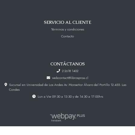
SERVICIO AL CLIENTE
Términos y condiciones
Contacto
CONTÁCTANOS
2 2618 1402
webcontact@librosproa.cl
Sucursal en Universidad de Los Andes Av. Monseñor Álvaro del Portillo 12.455. Las
Condes
Lun a Vie 09:30 a 13:30 y de 14:30 a 17:00hrs
Libros Proa © 2026
Creado por
Bsale