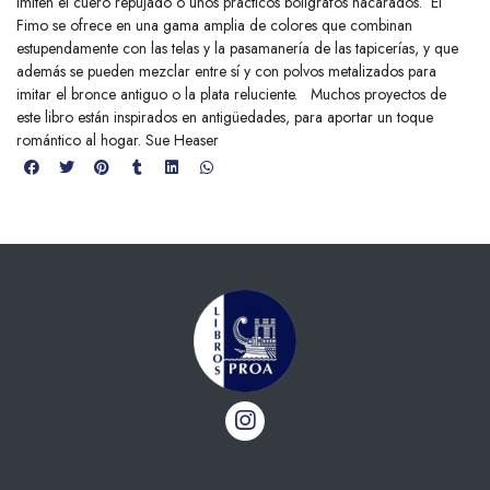
imiten el cuero repujado o unos prácticos bolígrafos nacarados. El
Fimo se ofrece en una gama amplia de colores que combinan
estupendamente con las telas y la pasamanería de las tapicerías, y que
además se pueden mezclar entre sí y con polvos metalizados para
imitar el bronce antiguo o la plata reluciente. Muchos proyectos de
este libro están inspirados en antigüedades, para aportar un toque
romántico al hogar. Sue Heaser