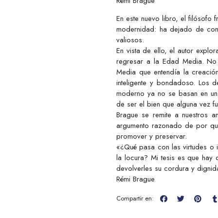
Rémi Brague
En este nuevo libro, el filósofo
modernidad: ha dejado de con
valiosos.
En vista de ello, el autor exp
regresar a la Edad Media. No 
Media que entendía la creació
inteligente y bondadoso. Los d
moderno ya no se basan en un 
de ser el bien que alguna vez fu
Brague se remite a nuestros a
argumento razonado de por qué 
promover y preservar.
«¿Qué pasa con las virtudes o 
la locura? Mi tesis es que hay 
devolverles su cordura y dignid
Rémi Brague
Compartir en: