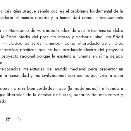
 francés Rémi Brague señala cuál es el problema fundamental de la
siderar el mundo creado y la humanidad como intrínsecamente
lora en Manicomio de verdades la idea de que la humanidad debe
la Edad Media del presunto atraso y barbarie, sino una Edad
n --incluidos los seres humanos-- como el producto de un Dios
esarrollos positivos que se han producido dentro del proyecto
proyecto racional porque la existencia humana en sí ha dejado
e.
ntepasados intelectuales del mundo medieval para presentar un
la humanidad y las civilizaciones son bienes que vale la pena
ideas --o más bien verdades-- que [la modernidad] ha llevado a
que liberarlas de la camisa de fuerza, sacarlas del manicomio y
ad».