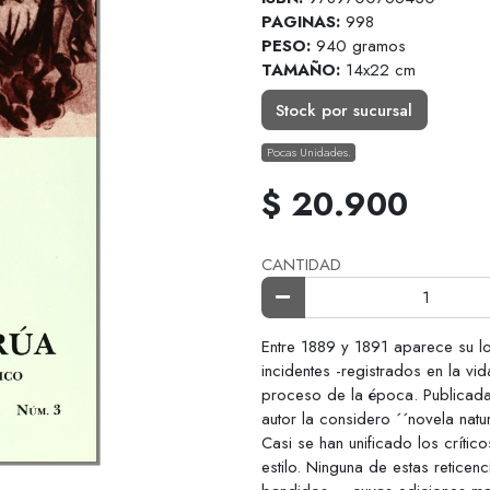
PAGINAS:
998
PESO:
940 gramos
TAMAÑO:
14x22 cm
Stock por sucursal
Pocas Unidades.
$ 20.900
CANTIDAD
Entre 1889 y 1891 aparece su l
incidentes -registrados en la vi
proceso de la época. Publicada 
autor la considero ´´novela natu
Casi se han unificado los crítico
estilo. Ninguna de estas reticen