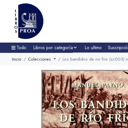
Todo
Libros por categoría
Lo ultimo
Suscripció
Inicio
Colecciones
Los bandidos de rio frio (sc003) 