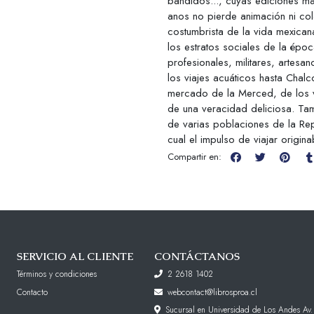
bandidos..., cuyas ediciones ma
anos no pierde animación ni co
costumbrista de la vida mexican
los estratos sociales de la épo
profesionales, militares, artesa
los viajes acuáticos hasta Chal
mercado de la Merced, de los vi
de una veracidad deliciosa. Tam
de varias poblaciones de la Re
cual el impulso de viajar origin
Compartir en:
SERVICIO AL CLIENTE
CONTÁCTANOS
Términos y condiciones
2 2618 1402
Contacto
webcontact@librosproa.cl
Sucursal en Universidad de Los Andes Av.