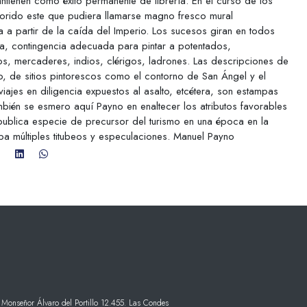
ntienen como éxito permanente de librería. En el curso de los
lorido este que pudiera llamarse magno fresco mural
a a partir de la caída del Imperio. Los sucesos giran en todos
ca, contingencia adecuada para pintar a potentados,
nos, mercaderes, indios, clérigos, ladrones. Las descripciones de
co, de sitios pintorescos como el contorno de San Ángel y el
ajes en diligencia expuestos al asalto, etcétera, son estampas
bién se esmero aquí Payno en enaltecer los atributos favorables
publica especie de precursor del turismo en una época en la
aba múltiples titubeos y especulaciones. Manuel Payno
 Monseñor Álvaro del Portillo 12.455. Las Condes