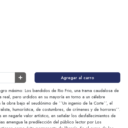
Agregar al carro
ogro máximo: Los bandidos de Rio Frio, una trama caudalosa de
da real, pero urdidos en su mayoría en torno a un célebre
la obra bajo el seudónimo de ´´Un ingenio de la Corte´´, el
ralista, humorística, de costumbres, de crímenes y de horrores´´.
s en negarle valor artístico, en señalar los desfallecimientos de
cias amengua la predilección del público lector por Los