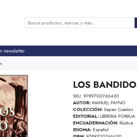
n newsletter
ne
LOS BANDIDOS
SKU: 9789700766430
AUTOR:
MANUEL PAYNO
COLECCIÓN:
Sepan Cuantos
EDITORIAL:
LIBRERIA PORRUA
ENCUADERNACIÓN:
Rústica
IDIOMA:
Español
ISBN:
9789700766430