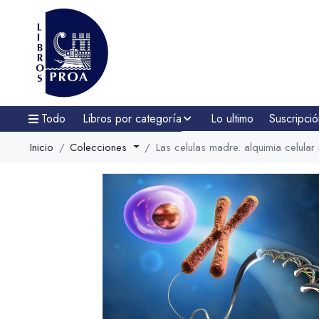
Todo
Libros por categoría
Lo ultimo
Suscripció
Inicio
Colecciones
Las celulas madre. alquimia celula