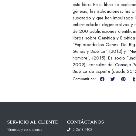
este libro. En el libro se expli
génesis, las aplicaciones, las 
suscitado y que han impulsado l
enfermedades degenerativas y r
de 200 publicaciones científica
libros sobre Genética y Bioétic
"Explorando los Genes. Del Big-
Genes y Bioética" (2012) y "Nue
hombre", (2015). Es socio Fund
2009), consultor del Consejo Po
Bioética de España (desde 2012
Compartir en:
SERVICIO AL CLIENTE
CONTÁCTANOS
Términos y condiciones
2 2618 1402