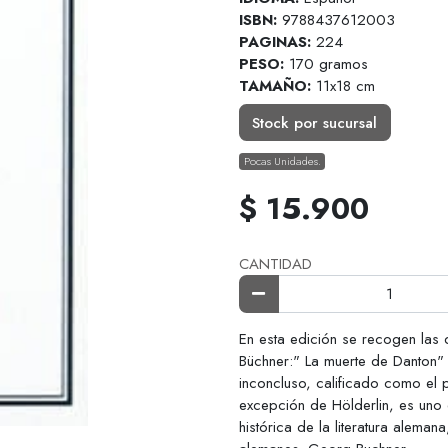
ISBN:
9788437612003
PAGINAS:
224
PESO:
170 gramos
TAMAÑO:
11x18 cm
Stock por sucursal
Pocas Unidades.
$ 15.900
CANTIDAD
En esta edición se recogen las
Büchner:" La muerte de Danton"
inconcluso, calificado como el 
excepción de Hölderlin, es uno d
histórica de la literatura alem