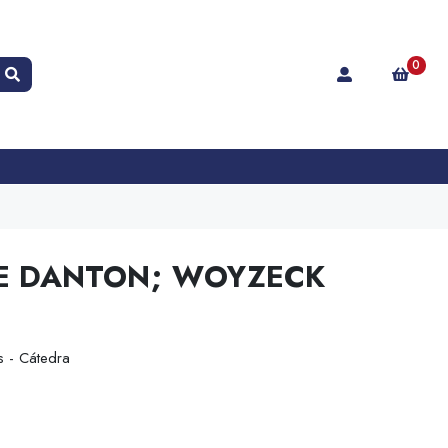
0
DE DANTON; WOYZECK
s - Cátedra