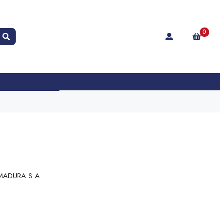
0
MADURA S A