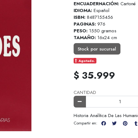
ENCUADERNACIÓN:
Cartoné
IDIOMA:
Español
ISBN:
8487155456
PAGINAS:
976
PESO:
1550 gramos
TAMAÑO:
16x24 cm
Stock por sucursal
Agotado.
$ 35.999
CANTIDAD
Historia Analítica De Las Human
Compartir en: