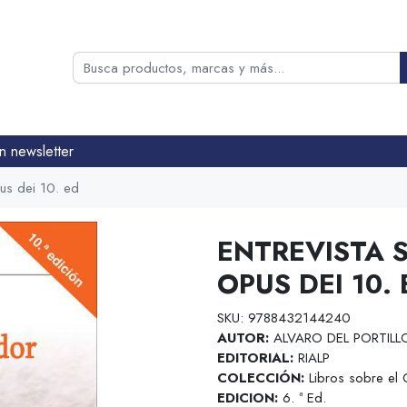
n newsletter
pus dei 10. ed
ENTREVISTA 
OPUS DEI 10. 
SKU: 9788432144240
AUTOR:
ALVARO DEL PORTILL
EDITORIAL:
RIALP
COLECCIÓN:
Libros sobre el 
EDICION:
6. ª Ed.