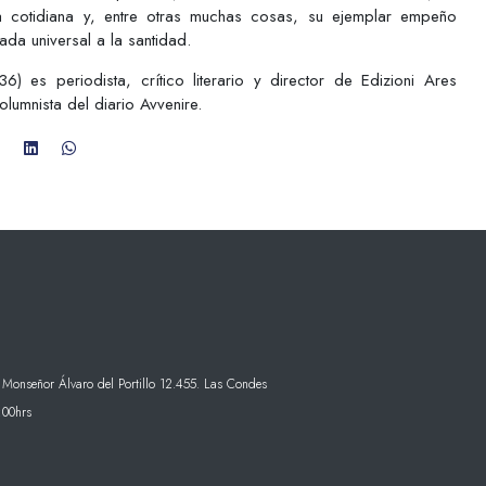
da cotidiana y, entre otras muchas cosas, su ejemplar empeño
ada universal a la santidad.
36) es periodista, crítico literario y director de Edizioni Ares
columnista del diario Avvenire.
 Monseñor Álvaro del Portillo 12.455. Las Condes
:00hrs