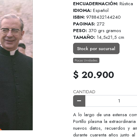
ENCUADERNACIÓN:
Rústica
IDIOMA:
Español
ISBN:
9788432144240
PAGINAS:
272
PESO:
370 grs gramos
TAMAÑO:
14,5x21,5 cm
Stock por sucursal
Pocas Unidades.
$ 20.900
CANTIDAD
A lo largo de una extensa conv
Portillo plasma la extraordinar
nuevos datos, recuerdos y ané
durante cuarenta años junto al