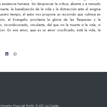
la existencia humana. Sin despreciar la crítica, abierta y a menudo
uerte, la banalización de la vida y la distracción ante el enigma
uestro tiempo, el autor nos propone un recorrido que culmina en
ecto, el Evangelio proclama la gloria de las flaquezas y la
 incondicionado, vinculante, del que «ni la muerte ni la vida, ni
os». En ese amor, que es un amor crucificado, está la vida, la
 Monseñor Álvaro del Portillo 12.455. Las Condes