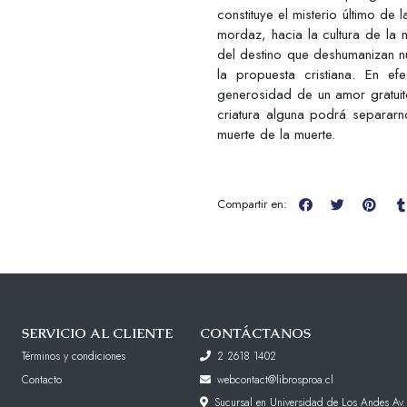
constituye el misterio último de 
mordaz, hacia la cultura de la m
del destino que deshumanizan n
la propuesta cristiana. En ef
generosidad de un amor gratuito,
criatura alguna podrá separarn
muerte de la muerte.
Compartir en:
SERVICIO AL CLIENTE
CONTÁCTANOS
Términos y condiciones
2 2618 1402
Contacto
webcontact@librosproa.cl
Sucursal en Universidad de Los Andes Av.