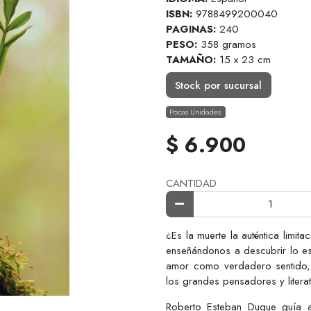
ISBN:
9788499200040
PAGINAS:
240
PESO:
358 gramos
TAMAÑO:
15 x 23 cm
Stock por sucursal
Pocas Unidades.
$ 6.900
CANTIDAD
¿Es la muerte la auténtica limit
enseñándonos a descubrir lo es
amor como verdadero sentido, 
los grandes pensadores y liter
Roberto Esteban Duque guía a