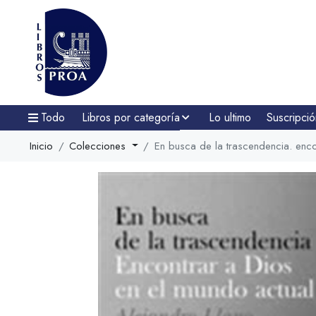
Todo
Libros por categoría
Lo ultimo
Suscripció
Inicio
Colecciones
En busca de la trascendencia. enco