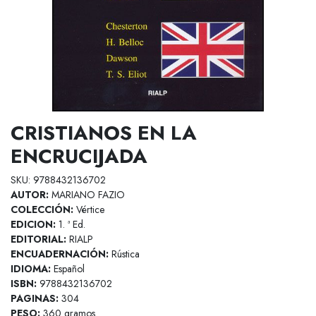
CRISTIANOS EN LA
ENCRUCIJADA
SKU: 9788432136702
AUTOR:
MARIANO FAZIO
COLECCIÓN:
Vértice
EDICION:
1. ª Ed.
EDITORIAL:
RIALP
ENCUADERNACIÓN:
Rústica
IDIOMA:
Español
ISBN:
9788432136702
PAGINAS:
304
PESO:
360 gramos