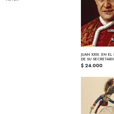
JUAN XXIII. EN E
DE SU SECRETARI
F.CAPOVILLA
$ 24.000