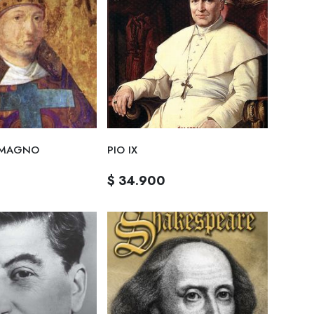
 MAGNO
PIO IX
$ 34.900