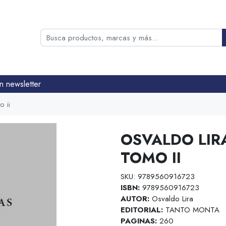
n newsletter
o ii
OSVALDO LIR
TOMO II
SKU: 9789560916723
ISBN:
9789560916723
AUTOR:
Osvaldo Lira
EDITORIAL:
TANTO MONTA
PAGINAS:
260