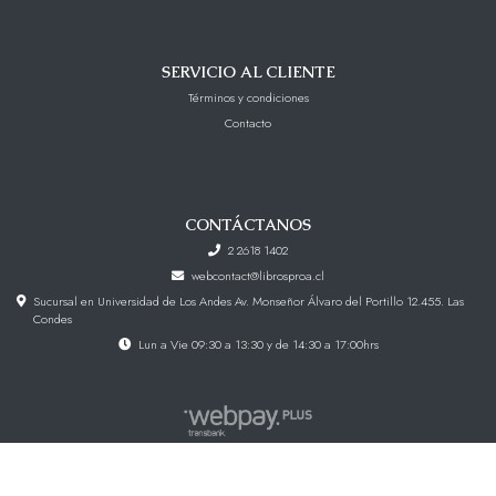
SERVICIO AL CLIENTE
Términos y condiciones
Contacto
CONTÁCTANOS
2 2618 1402
webcontact@librosproa.cl
Sucursal en Universidad de Los Andes Av. Monseñor Álvaro del Portillo 12.455. Las
Condes
Lun a Vie 09:30 a 13:30 y de 14:30 a 17:00hrs
Libros Proa © 2026
Creado por
Bsale