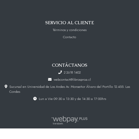
SERVICIO AL CLIENTE
Términos y condiciones
Contacto
CONTÁCTANOS
2 2618 1402
webcontact@librosproa.cl
Sucursal en Universidad de Los Andes Av. Monseñor Álvaro del Portillo 12.455. Las
Condes
Lun a Vie 09:30 a 13:30 y de 14:30 a 17:00hrs
Libros Proa © 2026
Creado por
Bsale