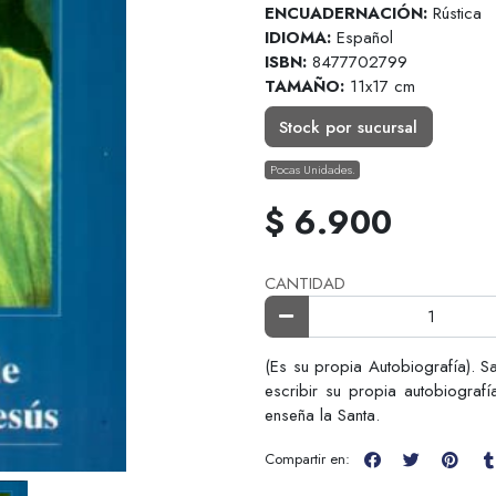
ENCUADERNACIÓN:
Rústica
IDIOMA:
Español
ISBN:
8477702799
TAMAÑO:
11x17 cm
Stock por sucursal
Pocas Unidades.
$ 6.900
CANTIDAD
(Es su propia Autobiografía). S
escribir su propia autobiograf
enseña la Santa.
Compartir en: