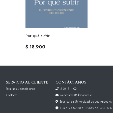
Por qué sufrir
$ 18.900
SERVICIO AL CLIENTE
CONTÁCTANOS
Términos y condiciones
2 2618 1402
Contacto
webcontact@librosproa.cl
Sucursal en Universidad de Los Andes Av.
Lun a Vie 09:30 a 13:30 y de 14:30 a 17